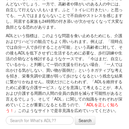
んどないでしょう。一方で、高齢者や障がいのある人の中には、
自立して行えない人もいます。ふと「トイレに行きたい」と思っ
ても、一人ではままならないことで不自由やストレスを感じます
し、同居する家族も24時間の付き添いが欠かせなくなって大変な
負担となる恐れがあります。
ADLという指標は、このような問題を食い止めるためにも、介護
およびリハビリの観点でもよく用いられます。例えば、「現時点
では自分一人で歩行することが可能」という高齢者に対して、そ
の後もADLを低下させずに生活するために必要な、歩行訓練や生
活の介助などを検討するようなケースです。「今はまだ、自立し
ているから」と判断して一切の支援を行わない場合、「一人では
出かける気がしない、買い物が面倒だ」というネガティブな考え
を招き、栄養失調や足腰が弱って歩けなくなるという残念な結果
に繋がりかねません。現状だけにとらわれず、「ADLを維持する
ために必要な介護サービス」などを意識して考えることが、本人
および介護する周囲の人間の全員の負担を減らす可能性があると
言えるでしょう。そして「ADL」に関しての知識をそれぞれが深
めていくことが重要になるとも思うので、「
ADLを正しく知ろ
う！
」このようなサイトで是非見識を広めていってください。